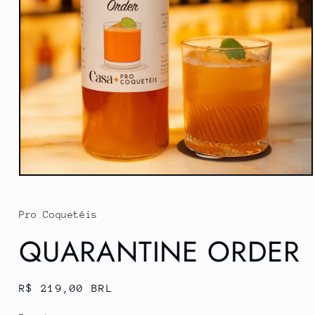
Abrir
mídia
1
na
Pro Coquetéis
janela
modal
QUARANTINE ORDER
Preço
R$ 219,00 BRL
normal