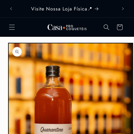
Pular
ENTREGA GRATUITA NOS PEDIDOS
para o
ACIMA DE R$499
conteúdo
Carrinho
Pular para
as
informações
do produto