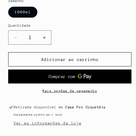
Tamanho
1000ml
Quantidade
Diminuir
Aumentar
a
a
quantidade
quantidade
de
de
Adicionar ao carrinho
QUARANTINE
QUARANTINE
ORDER
ORDER
Mais opções de pagamento
Retirada disponível em
Casa Pro Coquetéis
Normalmente pronto em 1 hora
Ver as informações da loja