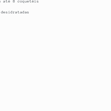
m até 8 coquetéis
 desidratadas