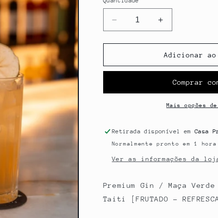
Quantidade
Diminuir
Aumentar
a
a
quantidade
quantidade
de
de
Adicionar ao
ENGLISH
ENGLISH
GARDEN
GARDEN
Mais opções de
Retirada disponível em
Casa P
Normalmente pronto em 1 hora
Ver as informações da loj
Premium Gin / Maça Verde
Taiti
[FRUTADO - REFRESC