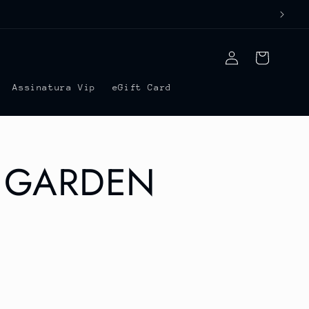
Fazer
Carrinho
login
Assinatura Vip
eGift Card
 GARDEN