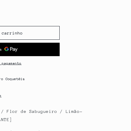
 carrinho
 pagamento
ro Coquetéis
a
 / Flor de Sabugueiro / Limão-
ANTE]