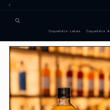
Pular
E
para o
conteúdo
Coquetéis Latas
Coquetéis A
Pular para
as
informações
do produto