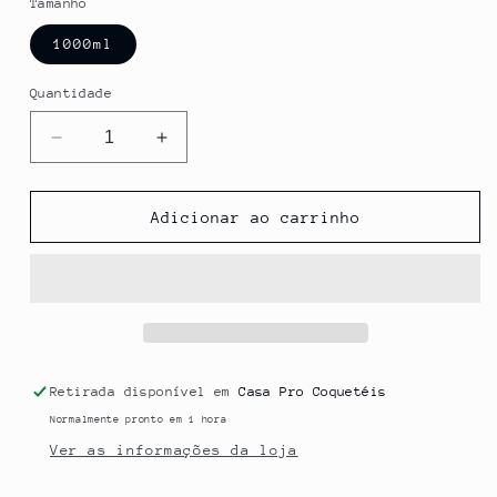
Tamanho
1000ml
Quantidade
Diminuir
Aumentar
a
a
quantidade
quantidade
de
de
Adicionar ao carrinho
BRAMBLE
BRAMBLE
Retirada disponível em
Casa Pro Coquetéis
Normalmente pronto em 1 hora
Ver as informações da loja