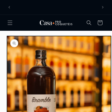
Pular
ENTREGA GRATUITA NOS PEDIDOS
para o
ACIMA DE R$499
conteúdo
Carrinho
Pular para
as
informações
do produto