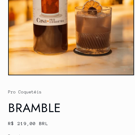
Abrir
mídia
1
na
Pro Coquetéis
janela
modal
BRAMBLE
Preço
R$ 219,00 BRL
normal