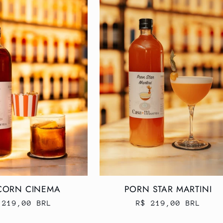
CORN CINEMA
PORN STAR MARTINI
eço
 219,00 BRL
Preço
R$ 219,00 BRL
rmal
normal