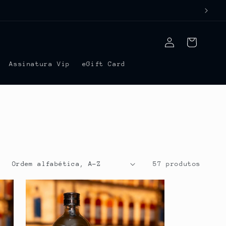
Fazer
Carrinho
login
Assinatura Vip
eGift Card
:
57 produtos