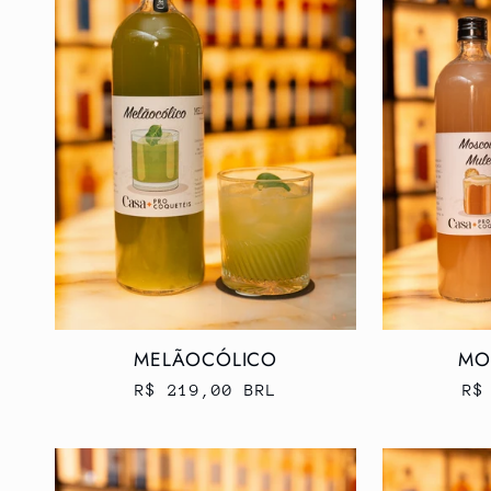
MELÃOCÓLICO
MO
Preço
R$ 219,00 BRL
Pr
R$
normal
no