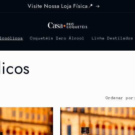
NTREGA GRATUITA NOS PEDIDOS ACIMA DE R$499
lcoólicos
Coquetéis Zero Álcool
Linha Destilados
icos
Ordenar por