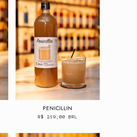
PENICILLIN
Preço
R$ 219,00 BRL
normal