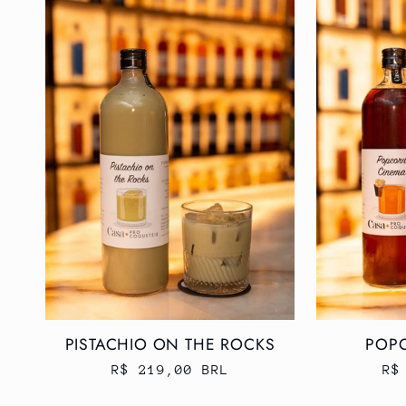
PISTACHIO ON THE ROCKS
POP
Preço
R$ 219,00 BRL
Pr
R$
normal
no