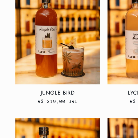
ç
ã
o
:
JUNGLE BIRD
LYC
Preço
R$ 219,00 BRL
Pr
R$
normal
no