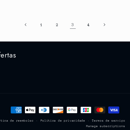
3
1
2
4
ertas
Formas
de
ítica de reembolso
Política de privacidade
Termos de serviço
pagamento
Manage subscriptions