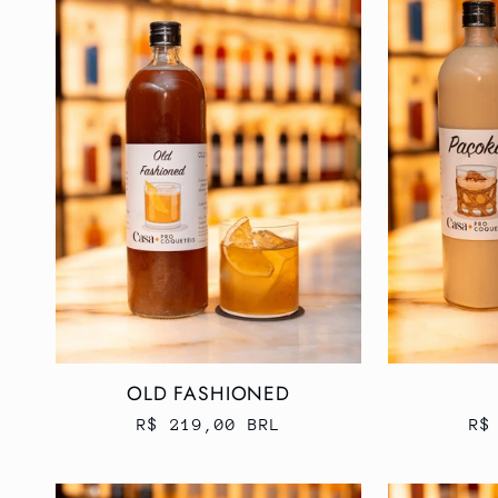
OLD FASHIONED
Preço
R$ 219,00 BRL
Pr
R$
normal
no