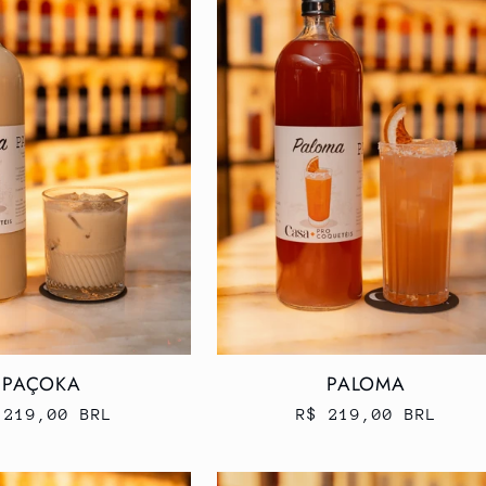
PAÇOKA
PALOMA
eço
 219,00 BRL
Preço
R$ 219,00 BRL
rmal
normal