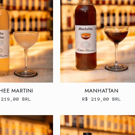
HEE MARTINI
MANHATTAN
eço
 219,00 BRL
Preço
R$ 219,00 BRL
rmal
normal