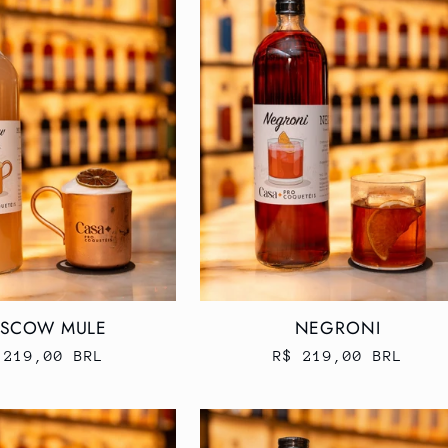
SCOW MULE
NEGRONI
eço
 219,00 BRL
Preço
R$ 219,00 BRL
rmal
normal