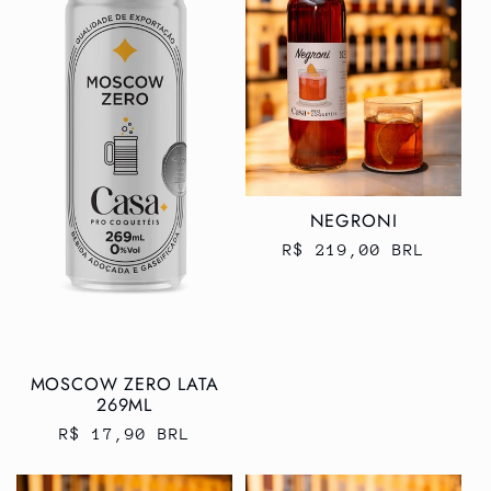
NEGRONI
Preço
R$ 219,00 BRL
normal
MOSCOW ZERO LATA
269ML
Preço
R$ 17,90 BRL
normal